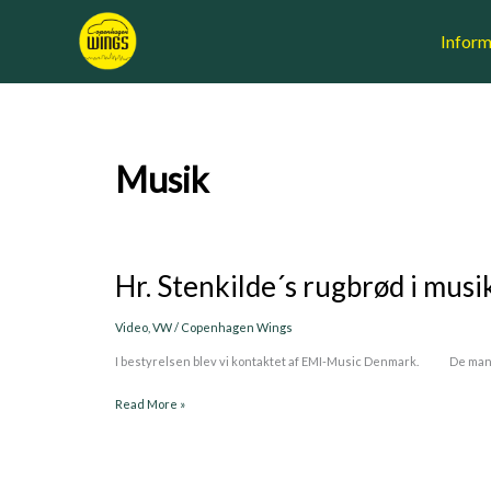
Skip
to
Inform
content
Musik
Hr. Stenkilde´s rugbrød i musi
Hr.
Stenkilde
´s
Video
,
VW
/
Copenhagen Wings
rugbrød
I bestyrelsen blev vi kontaktet af EMI-Music Denmark. De mangle
i
musikvideo.
Read More »