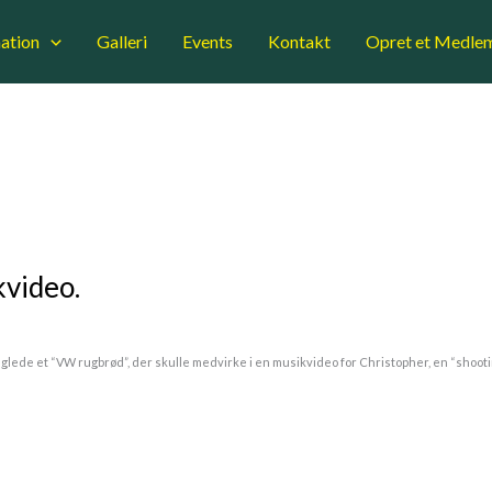
ation
Galleri
Events
Kontakt
Opret et Medle
kvideo.
de et “VW rugbrød”, der skulle medvirke i en musikvideo for Christopher, en “shooti