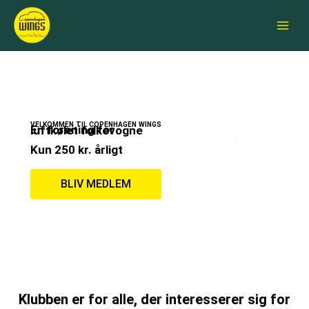
Skip
Main
to
Menu
content
VELKOMMEN TIL COPENHAGEN WINGS
En forening for luftkølet folkevogne
Kun 250 kr. årligt
BLIV MEDLEM
Klubben er for alle, der interesserer sig for