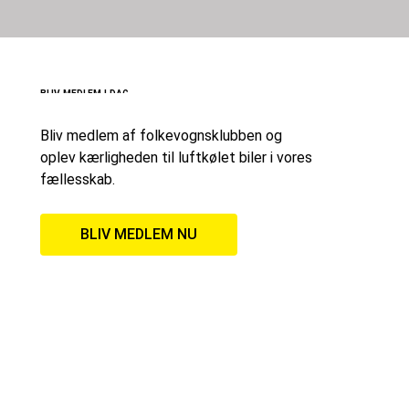
BLIV MEDLEM I DAG
Bliv medlem af folkevognsklubben og
oplev kærligheden til luftkølet biler i vores
fællesskab.
BLIV MEDLEM NU