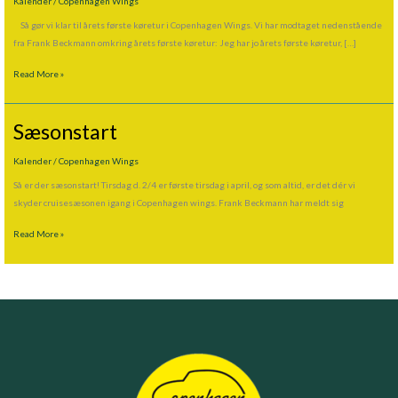
Kalender
/
Copenhagen Wings
Så gør vi klar til årets første køretur i Copenhagen Wings. Vi har modtaget nedenstående
fra Frank Beckmann omkring årets første køretur: Jeg har jo årets første køretur, […]
Read More »
Sæsonstart
Sæsonstart
Kalender
/
Copenhagen Wings
Så er der sæsonstart! Tirsdag d. 2/4 er første tirsdag i april, og som altid, er det dér vi
skyder cruisesæsonen igang i Copenhagen wings. Frank Beckmann har meldt sig
Read More »