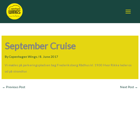
Skip
Main
to
Menu
content
September Cruise
By
Copenhagen Wings
/
8. June 2017
Vi mødes på parkeringspladsen bag Frederiksberg Rådhus kl. 19.00 Hvor Rikke leder os
ud på strandtur.
←
Previous Post
Next Post
→