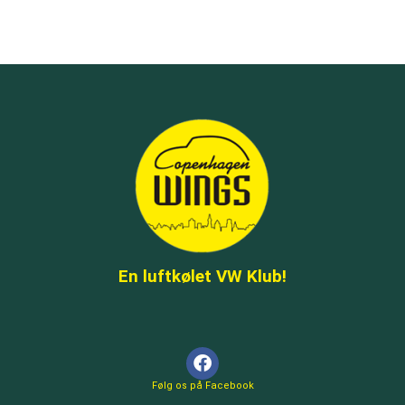
En luftkølet VW Klub!
F
a
c
e
b
o
Følg os på Facebook
o