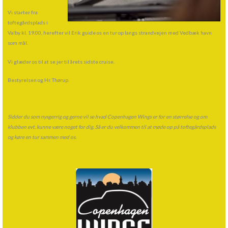
Vi starter fra
toftegårdsplads i
Valby kl. 19.00, herefter vil Erik guide os en tur op langs strandvejen med Vedbæk havn
som mål.
Vi glæder os til at se jer til årets sidste cruise.
Bestyrelsen og Hr. Thørup.
Sidder du som nysgerrig og gerne vil se hvad Copenhagen Wings er for en størrelse og om
klubben evt. kunne være noget for dig. Så er du velkommen til at møde op på toftegårdsplads
og køre en tur sammen med os.