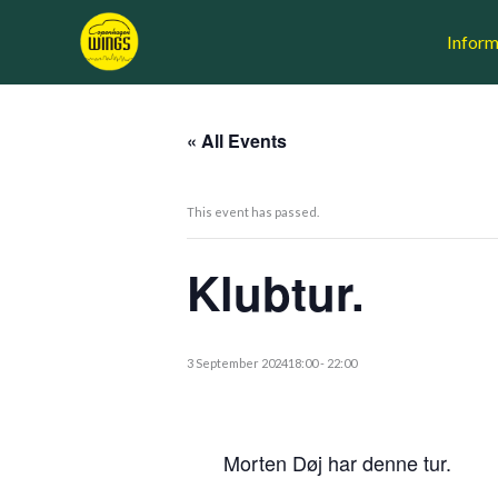
Skip
to
Inform
content
« All Events
This event has passed.
Klubtur.
3 September 202418:00
-
22:00
Morten Døj har denne tur.