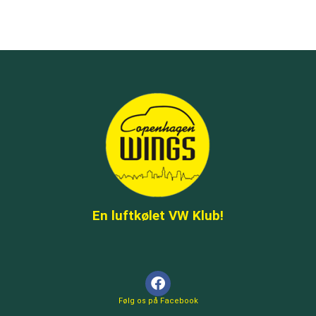
En luftkølet VW Klub!
F
a
c
e
b
o
Følg os på Facebook
o