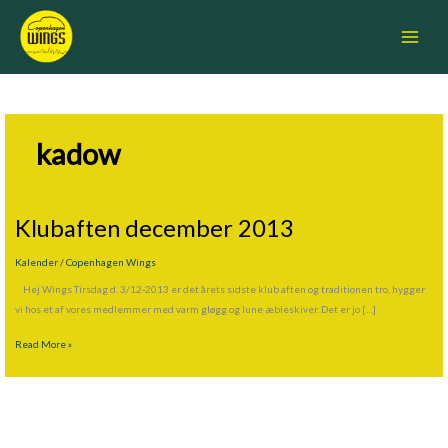
Skip
Main
to
Menu
content
kadow
Klubaften december 2013
Klubaften
december
Kalender
/
Copenhagen Wings
2013
Hej Wings Tirsdag d. 3/12-2013 er det årets sidste klub aften og traditionen tro, hygger
vi hos et af vores medlemmer med varm gløgg og lune æbleskiver. Det er jo […]
Read More »